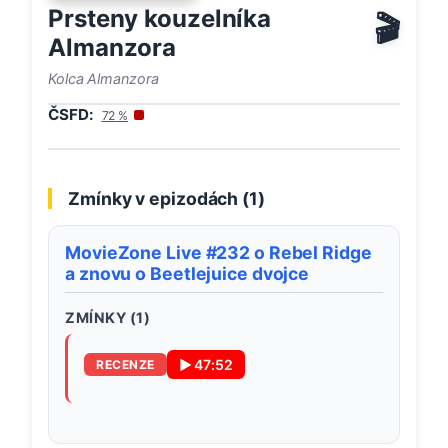
Prsteny kouzelníka
🎬
Almanzora
Kolca Almanzora
ČSFD:
72
%
Zmínky v epizodách (
1
)
MovieZone Live #232 o Rebel Ridge
a znovu o Beetlejuice dvojce
ZMÍNKY (
1
)
▶
47:52
RECENZE