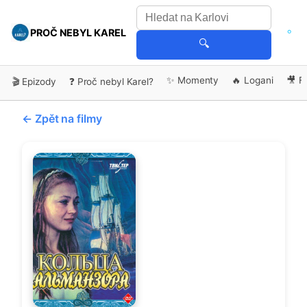
PROČ NEBYL KAREL
🔍
✨ Momenty
🔥 Logani
🎥 F
🎬 Epizody
❓ Proč nebyl Karel?
← Zpět na filmy