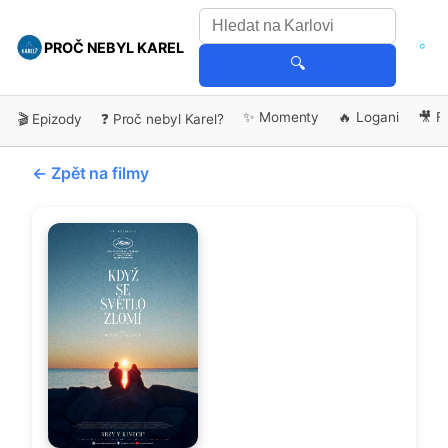
PROČ NEBYL KAREL
🔍
✨ Momenty
🔥 Logani
🎥 F
🎬 Epizody
❓ Proč nebyl Karel?
← Zpět na filmy