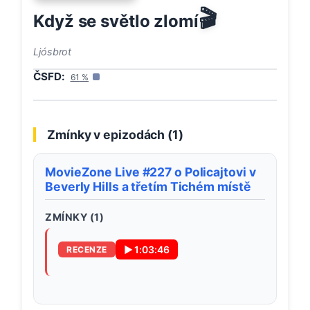
🎬
Když se světlo zlomí
Ljósbrot
ČSFD:
61
%
Zmínky v epizodách (
1
)
MovieZone Live #227 o Policajtovi v
Beverly Hills a třetím Tichém místě
ZMÍNKY (
1
)
▶
1:03:46
RECENZE