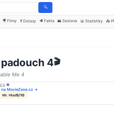
🔍
🎥 Filmy
🥩 Fakta
👥 Sestava
❓ Dotazy
📊 Statistiky
📥 
, padouch 4
🎬
cable Me 4
3
%
e na
MovieZone
.cz →
Mr. Hlad
5
/10