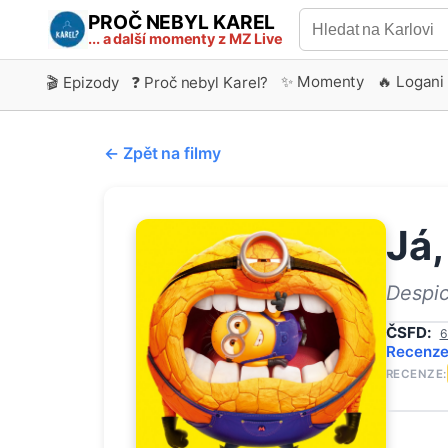
PROČ NEBYL KAREL
... a další momenty z MZ Live
✨ Momenty
🔥 Logani
🎬 Epizody
❓ Proč nebyl Karel?
← Zpět na filmy
Já
Despi
ČSFD:
6
Recenz
RECENZE: