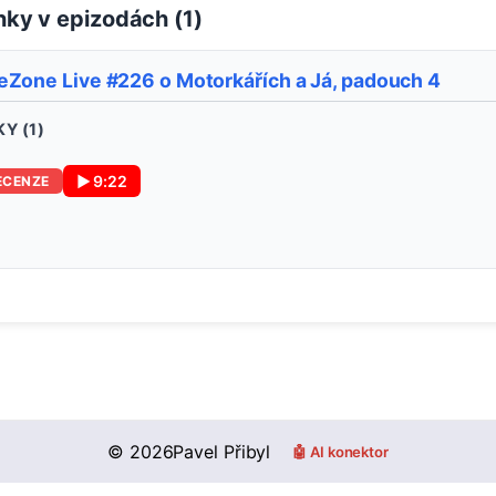
ky v epizodách (
1
)
eZone Live #226 o Motorkářích a Já, padouch 4
Y (
1
)
▶
9:22
ECENZE
©
2026
Pavel Přibyl
🤖 AI konektor