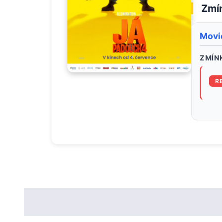
Zmín
Movi
ZMÍNK
R