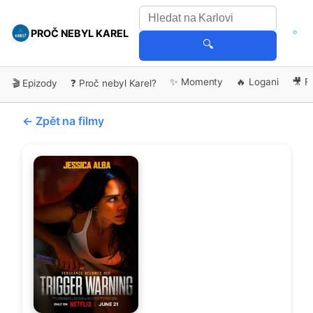
PROČ NEBYL KAREL
🔍
✨ Momenty
🔥 Logani
🎥 F
🎬 Epizody
❓ Proč nebyl Karel?
← Zpět na filmy