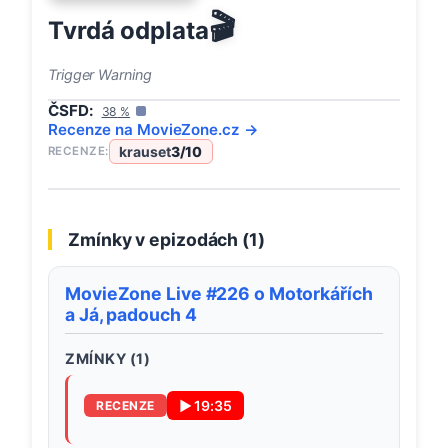
🎬
Tvrdá odplata
Trigger Warning
ČSFD:
38
%
Recenze na
MovieZone
.cz →
krauset
3
/10
RECENZE:
Zmínky v epizodách (
1
)
MovieZone Live #226 o Motorkářích
a Já, padouch 4
ZMÍNKY (
1
)
▶
19:35
RECENZE