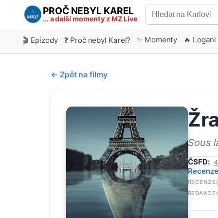
PROČ NEBYL KAREL
... a další momenty z MZ Live
✨ Momenty
🔥 Logani
🎬 Epizody
❓ Proč nebyl Karel?
← Zpět na filmy
Žra
Sous l
ČSFD:
4
Recenz
RECENZE:
REDAKCE: