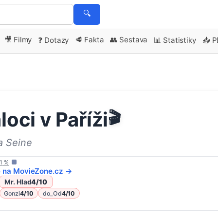
🔍
🎥 Filmy
🥩 Fakta
👥 Sestava
❓ Dotazy
📊 Statistiky
📥 
loci v Paříži
🎬
a Seine
1
%
e na
MovieZone
.cz →
Mr. Hlad
4
/10
Gonzi
4
/10
do_Od
4
/10