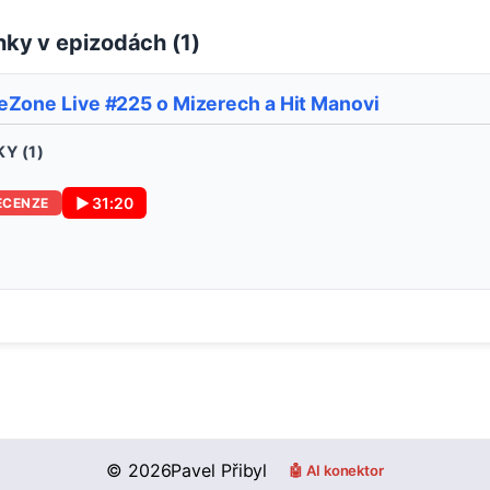
ky v epizodách (
1
)
eZone Live #225 o Mizerech a Hit Manovi
Y (
1
)
▶
31:20
ECENZE
©
2026
Pavel Přibyl
🤖 AI konektor