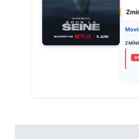
Zmín
Movi
ZMÍNK
R