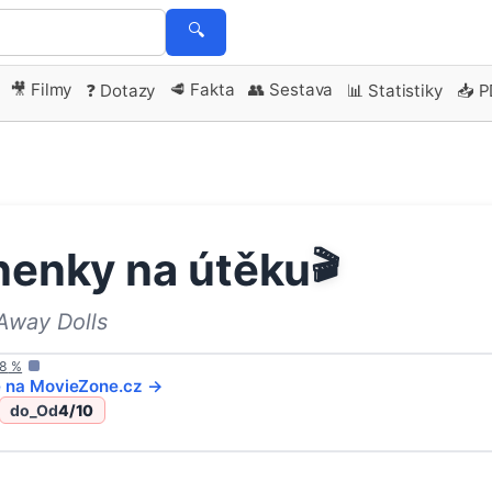
🔍
🎥 Filmy
🥩 Fakta
👥 Sestava
❓ Dotazy
📊 Statistiky
📥 
nenky na útěku
🎬
Away Dolls
8
%
e na
MovieZone
.cz →
do_Od
4
/10