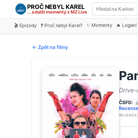
PROČ NEBYL KAREL
... a další momenty z MZ Live
✨ Momenty
🔥 Logani
🎬 Epizody
❓ Proč nebyl Karel?
← Zpět na filmy
Pa
Drive-
ČSFD:
4
Recenz
RECENZE: