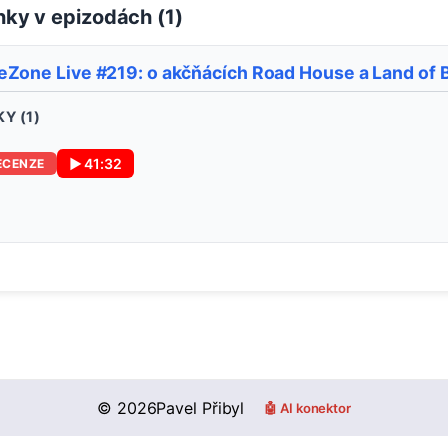
ky v epizodách (
1
)
eZone Live #219: o akčňácích Road House a Land of 
Y (
1
)
▶
41:32
ECENZE
©
2026
Pavel Přibyl
🤖 AI konektor