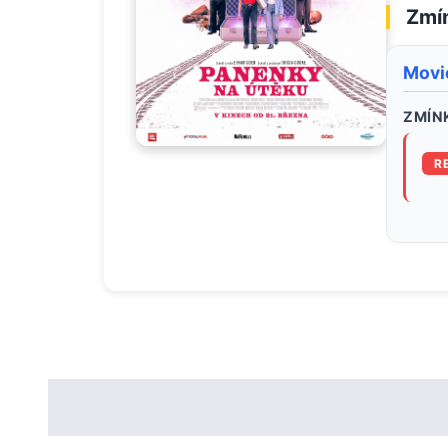
Zmín
Movi
ZMÍNK
R