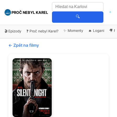
PROČ NEBYL KAREL
🔍
✨ Momenty
🔥 Logani
🎥 F
🎬 Epizody
❓ Proč nebyl Karel?
← Zpět na filmy