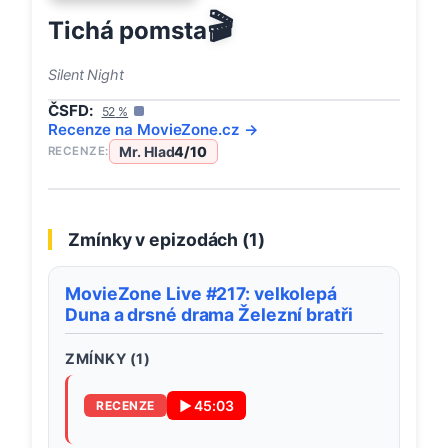
🎬
Tichá pomsta
Silent Night
ČSFD:
52
%
Recenze na
MovieZone
.cz →
Mr. Hlad
4
/10
RECENZE:
Zmínky v epizodách (
1
)
MovieZone Live #217: velkolepá
Duna a drsné drama Železní bratři
ZMÍNKY (
1
)
▶
45:03
RECENZE