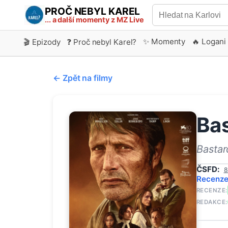
PROČ NEBYL KAREL
... a další momenty z MZ Live
✨ Momenty
🔥 Logani
🎬 Epizody
❓ Proč nebyl Karel?
← Zpět na filmy
Ba
Basta
ČSFD:
8
Recenz
RECENZE:
REDAKCE: