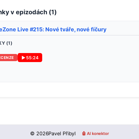
ky v epizodách (
1
)
Zone Live #215: Nové tváře, nové fíčury
Y (
1
)
▶
55:24
ECENZE
©
2026
Pavel Přibyl
🤖 AI konektor