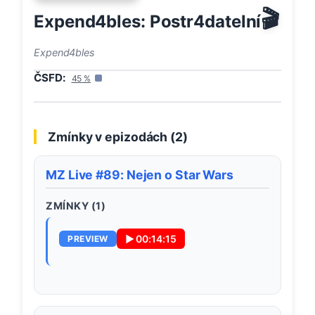
🎬
Expend4bles: Postr4datelní
Expend4bles
ČSFD:
45
%
Zmínky v epizodách (
2
)
MZ Live #89: Nejen o Star Wars
ZMÍNKY (
1
)
▶
00:14:15
PREVIEW