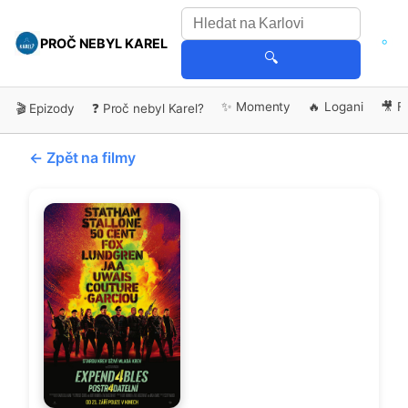
PROČ NEBYL KAREL
🔍
✨ Momenty
🔥 Logani
🎥 F
🎬 Epizody
❓ Proč nebyl Karel?
← Zpět na filmy