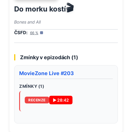
🎬
Do morku kostí
Bones and All
ČSFD:
66
%
Zmínky v epizodách (
1
)
MovieZone Live #203
ZMÍNKY (
1
)
▶
28:42
RECENZE