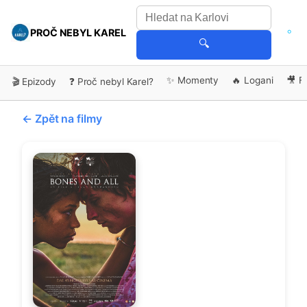
PROČ NEBYL KAREL
🔍
✨ Momenty
🔥 Logani
🎥 F
🎬 Epizody
❓ Proč nebyl Karel?
← Zpět na filmy