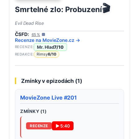
🎬
Smrtelné zlo: Probuzení
Evil Dead Rise
ČSFD:
65
%
Recenze na
MovieZone
.cz →
Mr. Hlad
7
/10
RECENZE:
Rimsy
6
/10
REDAKCE:
Zmínky v epizodách (
1
)
MovieZone Live #201
ZMÍNKY (
1
)
▶
5:40
RECENZE