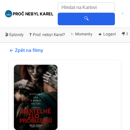
PROČ NEBYL KAREL
🔍
✨ Momenty
🔥 Logani
🎥 F
🎬 Epizody
❓ Proč nebyl Karel?
← Zpět na filmy