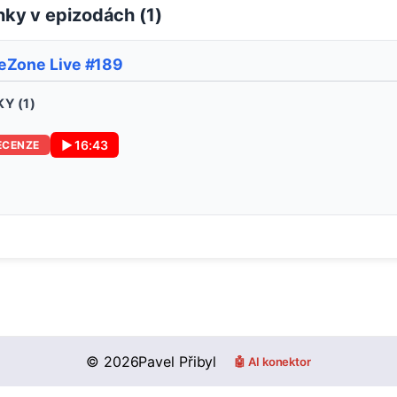
ky v epizodách (
1
)
eZone Live #189
Y (
1
)
▶
16:43
ECENZE
©
2026
Pavel Přibyl
🤖 AI konektor