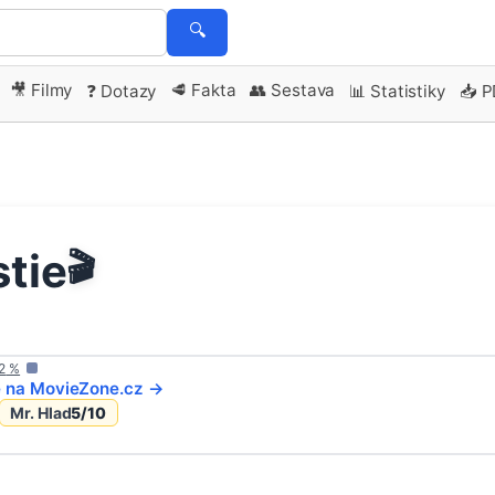
🔍
🎥 Filmy
🥩 Fakta
👥 Sestava
❓ Dotazy
📊 Statistiky
📥 
tie
🎬
2
%
e na
MovieZone
.cz →
Mr. Hlad
5
/10