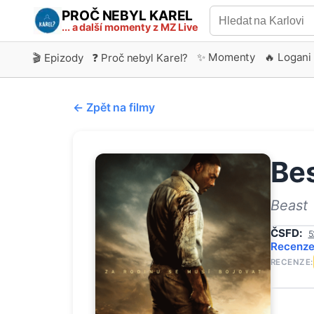
PROČ NEBYL KAREL
... a další momenty z MZ Live
✨ Momenty
🔥 Logani
🎬 Epizody
❓ Proč nebyl Karel?
← Zpět na filmy
Bes
Beast
ČSFD:
5
Recenz
RECENZE: