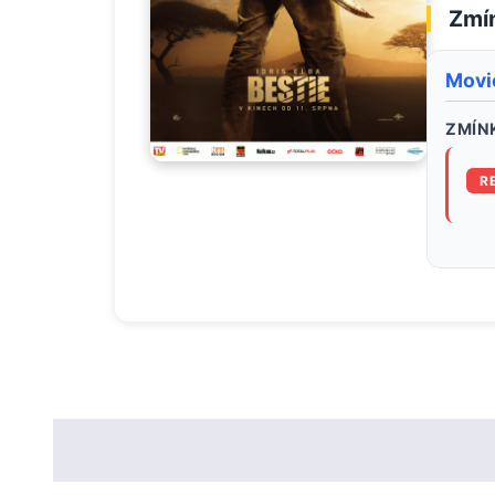
Zmín
Movi
ZMÍNK
R