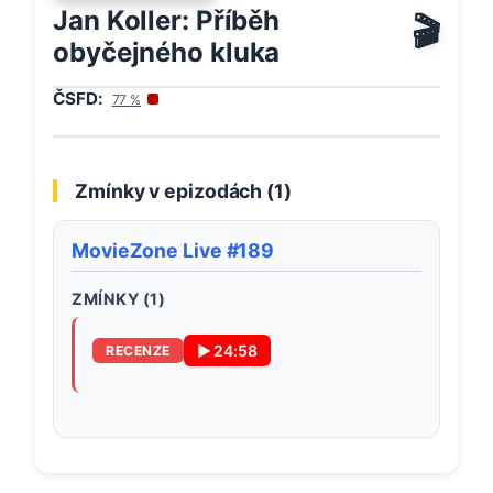
Jan Koller: Příběh
🎬
obyčejného kluka
ČSFD:
77
%
Zmínky v epizodách (
1
)
MovieZone Live #189
ZMÍNKY (
1
)
▶
24:58
RECENZE