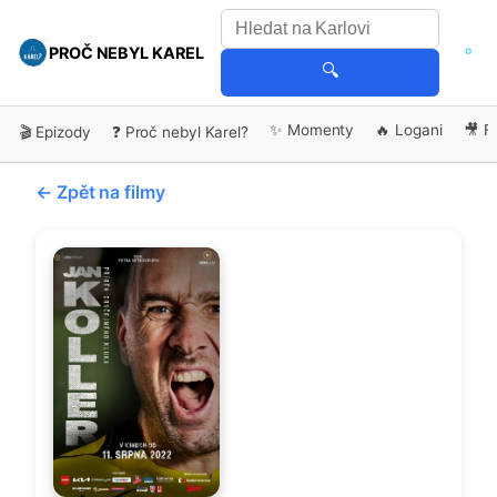
PROČ NEBYL KAREL
🔍
✨ Momenty
🔥 Logani
🎥 F
🎬 Epizody
❓ Proč nebyl Karel?
← Zpět na filmy