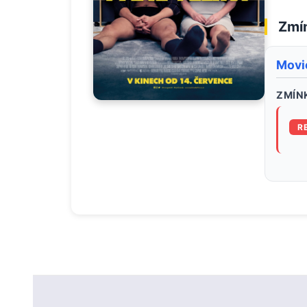
Zmín
Movi
ZMÍNK
R