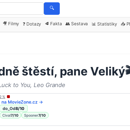
🔍
🎥 Filmy
🥩 Fakta
👥 Sestava
❓ Dotazy
📊 Statistiky
📥 
ně štěstí, pane Veliký

uck to You, Leo Grande
2
%
e na
MovieZone
.cz →
do_Od
8
/10
Cival
7
/10
Spooner
7
/10