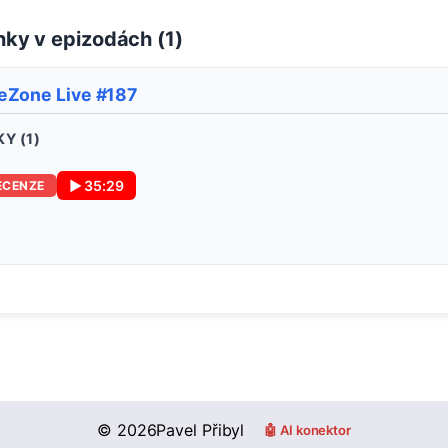
ky v epizodách (
1
)
eZone Live #187
Y (
1
)
▶
35:29
ECENZE
©
2026
Pavel Přibyl
🤖 AI konektor