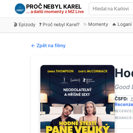
PROČ NEBYL KAREL
... a další momenty z MZ Live
✨ Momenty
🔥 Logani
🎬 Epizody
❓ Proč nebyl Karel?
← Zpět na filmy
Hod
Good L
ČSFD:
7
Recenz
RECENZE:
REDAKCE: