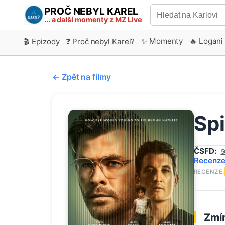
PROČ NEBYL KAREL
... a další momenty z MZ Live
✨ Momenty
🔥 Logani
🎬 Epizody
❓ Proč nebyl Karel?
← Zpět na filmy
Sp
ČSFD:
5
Recenz
RECENZE:
Zmín