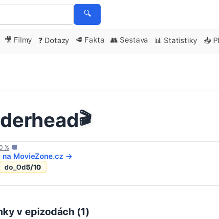
🔍
🎥 Filmy
🥩 Fakta
👥 Sestava
❓ Dotazy
📊 Statistiky
📥 
iderhead
🎬
0
%
e na
MovieZone
.cz →
do_Od
5
/10
ky v epizodách (
1
)