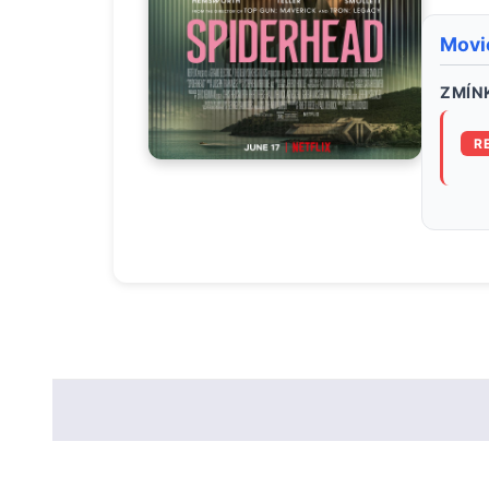
Movi
ZMÍNK
R