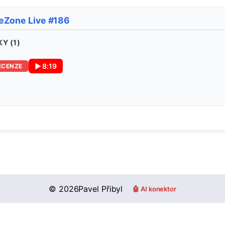
eZone Live #186
Y (
1
)
▶
8:19
ECENZE
©
2026
Pavel Přibyl
🤖 AI konektor