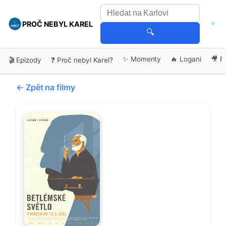
PROČ NEBYL KAREL
🔍
✨ Momenty
🔥 Logani
🎥 F
🎬 Epizody
❓ Proč nebyl Karel?
← Zpět na filmy