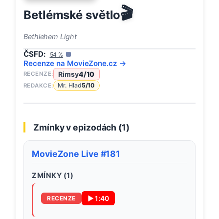
🎬
Betlémské světlo
Bethlehem Light
ČSFD:
54
%
Recenze na
MovieZone
.cz →
Rimsy
4
/10
RECENZE:
Mr. Hlad
5
/10
REDAKCE:
Zmínky v epizodách (
1
)
MovieZone Live #181
ZMÍNKY (
1
)
▶
1:40
RECENZE