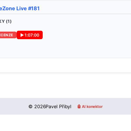
eZone Live #181
Y (
1
)
▶
1:07:00
ECENZE
©
2026
Pavel Přibyl
🤖 AI konektor