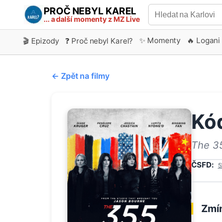
PROČ NEBYL KAREL
... a další momenty z MZ Live
✨ Momenty
🔥 Logani
🎬 Epizody
❓ Proč nebyl Karel?
← Zpět na filmy
Kó
The 3
ČSFD:
5
Zmín