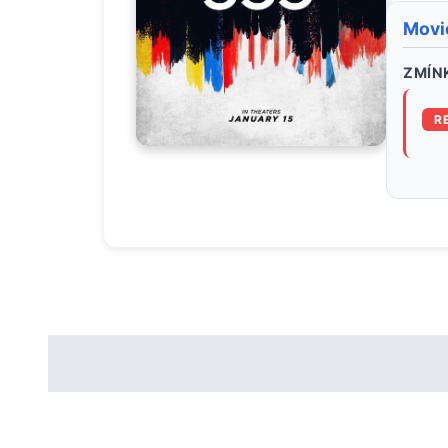
Movi
ZMÍNK
R