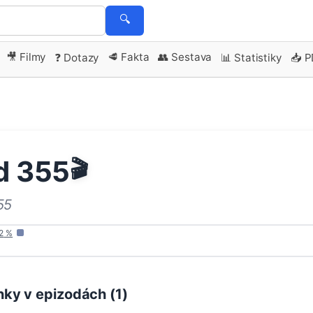
🔍
🎥 Filmy
🥩 Fakta
👥 Sestava
❓ Dotazy
📊 Statistiky
📥 
d 355
🎬
55
2
%
ky v epizodách (
1
)