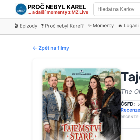
PROČ NEBYL KAREL
... a další momenty z MZ Live
✨ Momenty
🔥 Logani
🎬 Epizody
❓ Proč nebyl Karel?
← Zpět na filmy
Taj
The Ol
ČSFD:
5
Recenz
RECENZE: