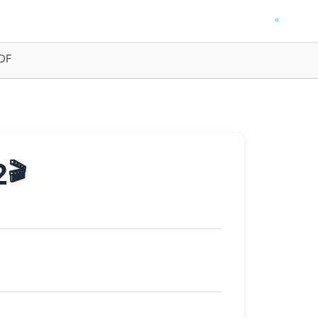
PDF
2
🎬