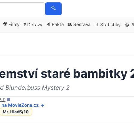
🔍
🎥 Filmy
🥩 Fakta
👥 Sestava
❓ Dotazy
📊 Statistiky
📥 
emství staré bambitky 
d Blunderbuss Mystery 2
5
%
e na
MovieZone
.cz →
Mr. Hlad
5
/10