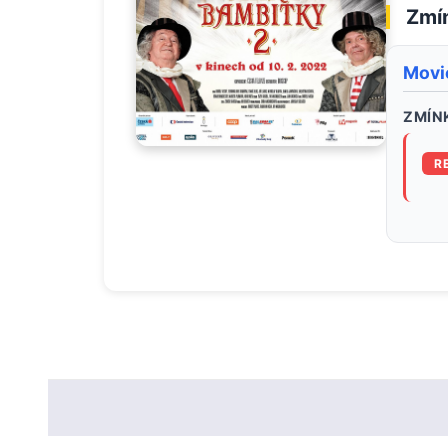
Zmín
Movi
ZMÍNK
R