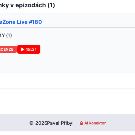
ky v epizodách (
1
)
eZone Live #180
Y (
1
)
▶
48:31
ECENZE
©
2026
Pavel Přibyl
🤖 AI konektor