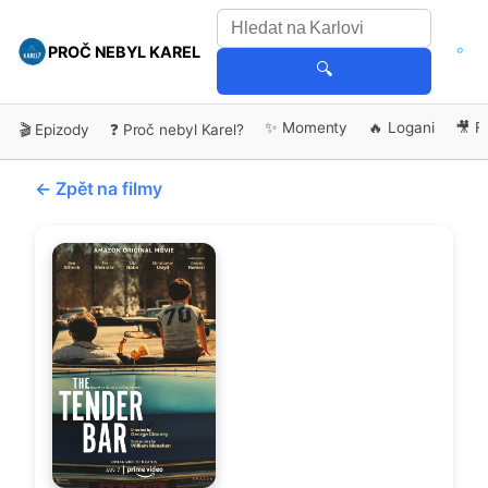
PROČ NEBYL KAREL
🔍
✨ Momenty
🔥 Logani
🎥 F
🎬 Epizody
❓ Proč nebyl Karel?
← Zpět na filmy