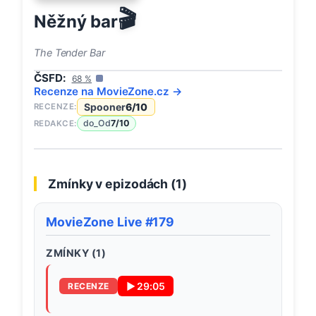
🎬
Něžný bar
The Tender Bar
ČSFD:
68
%
Recenze na
MovieZone
.cz →
Spooner
6
/10
RECENZE:
do_Od
7
/10
REDAKCE:
Zmínky v epizodách (
1
)
MovieZone Live #179
ZMÍNKY (
1
)
▶
29:05
RECENZE