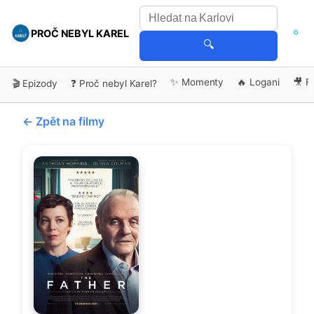
PROČ NEBYL KAREL
🔍
✨ Momenty
🔥 Logani
🎥 F
🎬 Epizody
❓ Proč nebyl Karel?
← Zpět na filmy