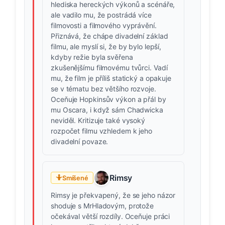
hlediska hereckých výkonů a scénáře,
ale vadilo mu, že postrádá více
filmovosti a filmového vyprávění.
Přiznává, že chápe divadelní základ
filmu, ale myslí si, že by bylo lepší,
kdyby režie byla svěřena
zkušenějšímu filmovému tvůrci. Vadí
mu, že film je příliš statický a opakuje
se v tématu bez většího rozvoje.
Oceňuje Hopkinsův výkon a přál by
mu Oscara, i když sám Chadwicka
neviděl. Kritizuje také vysoký
rozpočet filmu vzhledem k jeho
divadelní povaze.
Rimsy
🤷
Smíšené
Rimsy je překvapený, že se jeho názor
shoduje s MrHladovým, protože
očekával větší rozdíly. Oceňuje práci