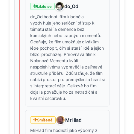
do_Od
👍
Líbilo se
do_Od hodnotí film kladně a
vyzdvihuje jeho seriózní přístup k
tématu stáří a demence bez
komických nebo trapných momentů.
Oceňuje, že film umožňuje divákům
lépe pochopit, čím si starší lidé a jejich
blízcí procházejí. Přirovnává film k
Nolanově Mementu kvůli
nespolehlivému vypravěči a zajímavé
struktuře příběhu. Zdůrazňuje, že film
nabízí prostor pro přemýšlení a hraní si
s interpretací děje. Celkově ho film
dojal a považuje ho za netradiční a
kvalitní oscarovku.
MrHlad
🤷
Smíšené
MrHlad film hodnotí jako výborný z