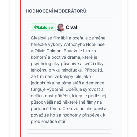
HODNOCENÍ MODERÁTORŮ:
Cival
👍
Líbilo se
Civalovi se film líbil a oceňuje zejména
herecké výkony Anthonyho Hopkinse
a Olivie Colman. Považuje film za
komorní a poctivé drama, které je
psychologicky působivé a svěží díky
lehkému prvku mindfucku. Připouští,
že film není velkolepý, ale jako
jednohubka na téma stáří a demence
funguje výborně. Oceňuje syrovost a
nelítostnost příběhu, který je podle něj
působivější než některé jiné filmy na
podobné téma. Celkově ho film bavil a
považuje ho za hodnotný příspěvek k
problematice stáří.