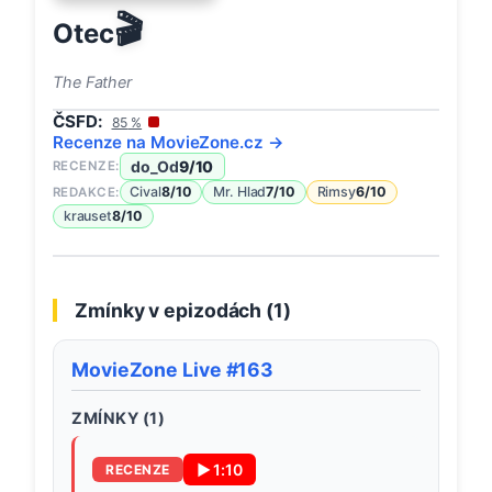
🎬
Otec
The Father
ČSFD:
85
%
Recenze na
MovieZone
.cz →
do_Od
9
/10
RECENZE:
Cival
8
/10
Mr. Hlad
7
/10
Rimsy
6
/10
REDAKCE:
krauset
8
/10
Zmínky v epizodách (
1
)
MovieZone Live #163
ZMÍNKY (
1
)
▶
1:10
RECENZE