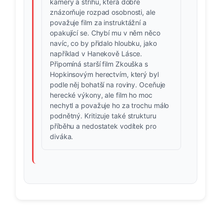
kamery a střihu, která dobře
znázorňuje rozpad osobnosti, ale
považuje film za instruktážní a
opakující se. Chybí mu v něm něco
navíc, co by přidalo hloubku, jako
například v Hanekově Lásce.
Připomíná starší film Zkouška s
Hopkinsovým herectvím, který byl
podle něj bohatší na roviny. Oceňuje
herecké výkony, ale film ho moc
nechytl a považuje ho za trochu málo
podnětný. Kritizuje také strukturu
příběhu a nedostatek vodítek pro
diváka.