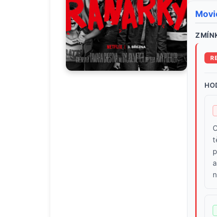
Movi
ZMÍNK
R
HO
C
t
p
a
n