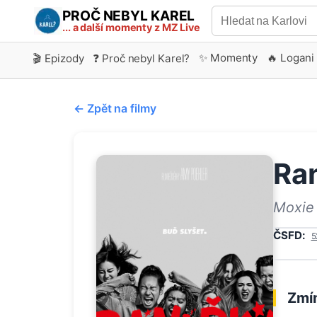
PROČ NEBYL KAREL
... a další momenty z MZ Live
✨ Momenty
🔥 Logani
🎬 Epizody
❓ Proč nebyl Karel?
← Zpět na filmy
Ra
Moxie
ČSFD:
5
Zmín