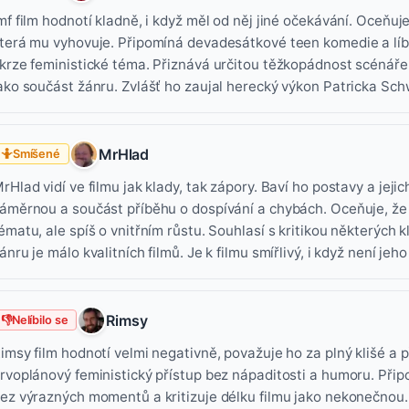
mf film hodnotí kladně, i když měl od něj jiné očekávání. Oceňuj
terá mu vyhovuje. Připomíná devadesátkové teen komedie a líbí
krze feministické téma. Přiznává určitou těžkopádnost scénáře
ako součást žánru. Zvlášť ho zaujal herecký výkon Patricka Sc
MrHlad
🤷
Smíšené
rHlad vidí ve filmu jak klady, tak zápory. Baví ho postavy a jej
áměrnou a součást příběhu o dospívání a chybách. Oceňuje, že f
ématu, ale spíš o vnitřním růstu. Souhlasí s kritikou některých 
ánru je málo kvalitních filmů. Je k filmu smířlivý, i když není je
Rimsy
👎
Nelíbilo se
imsy film hodnotí velmi negativně, považuje ho za plný klišé a p
rvoplánový feministický přístup bez nápaditosti a humoru. Př
ez výrazných momentů a kritizuje délku filmu jako nekonečnou