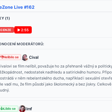
eZone Live #162
Y (
1
)
▶
2:55
ECENZE
DNOCENÍ MODERÁTORŮ:
Cival
👎
Nelíbilo se
ivalovi se film nelíbil, považuje ho za přehnaně vážný a politicky 
ěžkopádnost, nedostatek nadhledu a satirického humoru. Připom
ostrádá v něm rebelantského ducha, například i sexuální otevř
le vadí mu, že film působí jako školomecký a bez jiskry. Celkov
udný.
Imf
👍
Líbilo se