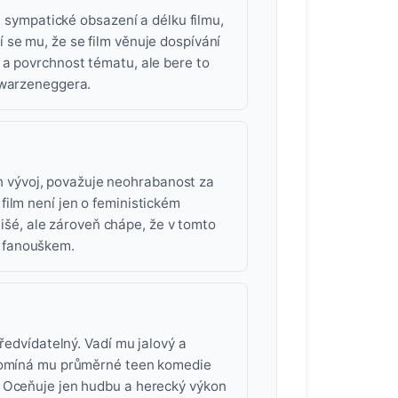
e sympatické obsazení a délku filmu,
 se mu, že se film věnuje dospívání
 a povrchnost tématu, ale bere to
hwarzeneggera.
ich vývoj, považuje neohrabanost za
ilm není jen o feministickém
klišé, ale zároveň chápe, že v tomto
ho fanouškem.
ředvídatelný. Vadí mu jalový a
ipomíná mu průměrné teen komedie
. Oceňuje jen hudbu a herecký výkon