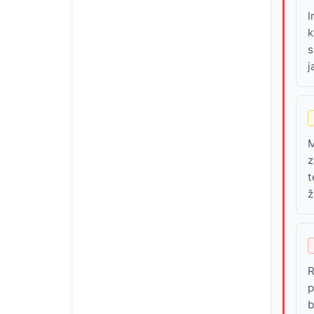
I
k
s
j
M
z
t
ž
R
p
b