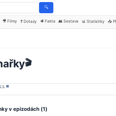
🔍
🎥 Filmy
🥩 Fakta
👥 Sestava
❓ Dotazy
📊 Statistiky
📥 
nařky
🎬
2
%
ky v epizodách (
1
)