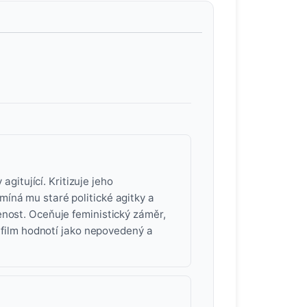
agitující. Kritizuje jeho
íná mu staré politické agitky a
enost. Oceňuje feministický záměr,
ě film hodnotí jako nepovedený a