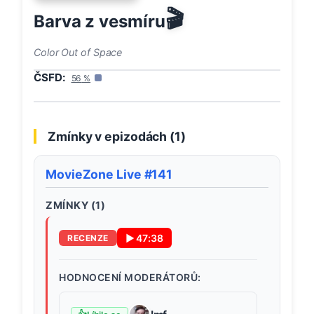
🎬
Barva z vesmíru
Color Out of Space
ČSFD:
56
%
Zmínky v epizodách (
1
)
MovieZone Live #141
ZMÍNKY (
1
)
▶
47:38
RECENZE
HODNOCENÍ MODERÁTORŮ: