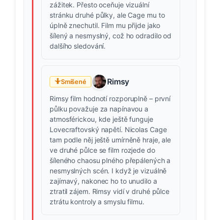
zážitek. Přesto oceňuje vizuální
stránku druhé půlky, ale Cage mu to
úplně znechutil. Film mu přijde jako
šílený a nesmyslný, což ho odradilo od
dalšího sledování.
Rimsy
🤷
Smíšené
Rimsy film hodnotí rozporuplně – první
půlku považuje za napínavou a
atmosférickou, kde ještě funguje
Lovecraftovský napětí. Nicolas Cage
tam podle něj ještě umírněně hraje, ale
ve druhé půlce se film rozjede do
šíleného chaosu plného přepálených a
nesmyslných scén. I když je vizuálně
zajímavý, nakonec ho to unudilo a
ztratil zájem. Rimsy vidí v druhé půlce
ztrátu kontroly a smyslu filmu.