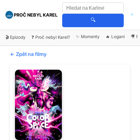
PROČ NEBYL KAREL
🔍
✨ Momenty
🔥 Logani
🎥 F
🎬 Epizody
❓ Proč nebyl Karel?
← Zpět na filmy