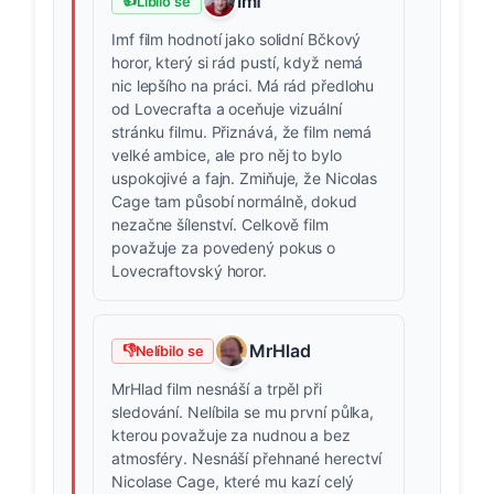
Imf
👍
Líbilo se
Imf film hodnotí jako solidní Bčkový
horor, který si rád pustí, když nemá
nic lepšího na práci. Má rád předlohu
od Lovecrafta a oceňuje vizuální
stránku filmu. Přiznává, že film nemá
velké ambice, ale pro něj to bylo
uspokojivé a fajn. Zmiňuje, že Nicolas
Cage tam působí normálně, dokud
nezačne šílenství. Celkově film
považuje za povedený pokus o
Lovecraftovský horor.
MrHlad
👎
Nelíbilo se
MrHlad film nesnáší a trpěl při
sledování. Nelíbila se mu první půlka,
kterou považuje za nudnou a bez
atmosféry. Nesnáší přehnané herectví
Nicolase Cage, které mu kazí celý