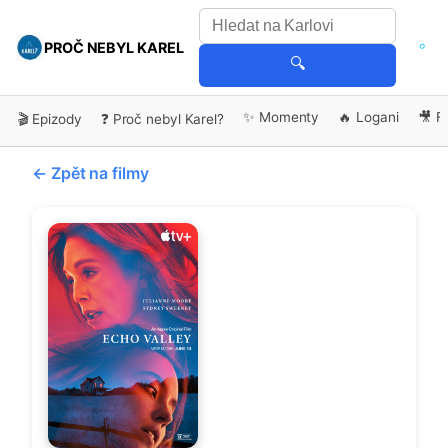
PROČ NEBYL KAREL
🔍
✨ Momenty
🔥 Logani
🎥 F
🎬 Epizody
❓ Proč nebyl Karel?
← Zpět na filmy