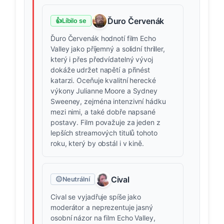
Ďuro Červenák
👍
Líbilo se
Ďuro Červenák hodnotí film Echo
Valley jako příjemný a solidní thriller,
který i přes předvídatelný vývoj
dokáže udržet napětí a přinést
katarzi. Oceňuje kvalitní herecké
výkony Julianne Moore a Sydney
Sweeney, zejména intenzivní hádku
mezi nimi, a také dobře napsané
postavy. Film považuje za jeden z
lepších streamových titulů tohoto
roku, který by obstál i v kině.
Cival
😐
Neutrální
Cival se vyjadřuje spíše jako
moderátor a neprezentuje jasný
osobní názor na film Echo Valley,