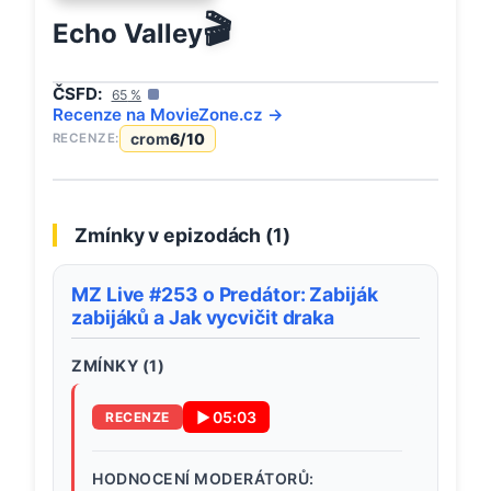
🎬
Echo Valley
ČSFD:
65
%
Recenze na
MovieZone
.cz →
crom
6
/10
RECENZE:
Zmínky v epizodách (
1
)
MZ Live #253 o Predátor: Zabiják
zabijáků a Jak vycvičit draka
ZMÍNKY (
1
)
▶
05:03
RECENZE
HODNOCENÍ MODERÁTORŮ: