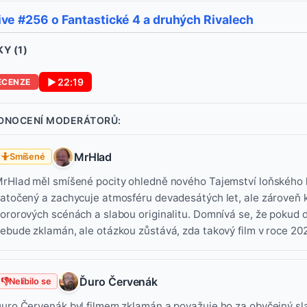
ve #256 o Fantastické 4 a druhých Rivalech
Y (
1
)
▶
22:19
ECENZE
DNOCENÍ MODERÁTORŮ:
MrHlad
🤷
Smíšené
rHlad měl smíšené pocity ohledně nového Tajemství loňského lét
atočený a zachycuje atmosféru devadesátých let, ale zároveň k
ororových scénách a slabou originalitu. Domnívá se, že pokud d
ebude zklamán, ale otázkou zůstává, zda takový film v roce 202
Ďuro Červenák
👎
Nelíbilo se
uro Červenák byl filmem zklamán a považuje ho za obyčejný sla