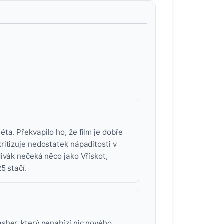
a. Překvapilo ho, že film je dobře
ritizuje nedostatek nápaditosti v
ivák nečeká něco jako Vřískot,
5 stačí.
sher, který nenabízí nic nového.