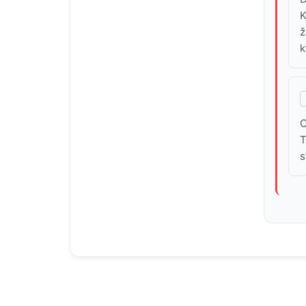
K
ž
k
C
T
s