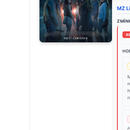
MZ Li
ZMÍNK
R
HO
M
n
h
n
Ď