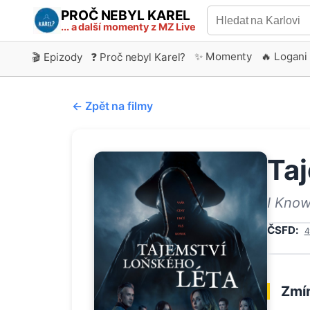
PROČ NEBYL KAREL
... a další momenty z MZ Live
✨ Momenty
🔥 Logani
🎬 Epizody
❓ Proč nebyl Karel?
← Zpět na filmy
Taj
I Kno
ČSFD:
4
Zmín