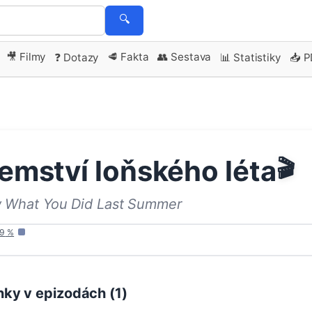
🔍
🎥 Filmy
🥩 Fakta
👥 Sestava
❓ Dotazy
📊 Statistiky
📥 
emství loňského léta
🎬
w What You Did Last Summer
9
%
ky v epizodách (
1
)