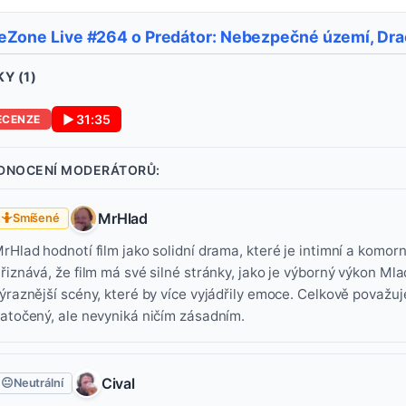
eZone Live #264 o Predátor: Nebezpečné území, Dra
Y (
1
)
▶
31:35
ECENZE
DNOCENÍ MODERÁTORŮ:
MrHlad
🤷
Smíšené
rHlad hodnotí film jako solidní drama, které je intimní a komorní, 
řiznává, že film má své silné stránky, jako je výborný výkon Ml
ýraznější scény, které by více vyjádřily emoce. Celkově považuj
atočený, ale nevyniká ničím zásadním.
Cival
😐
Neutrální