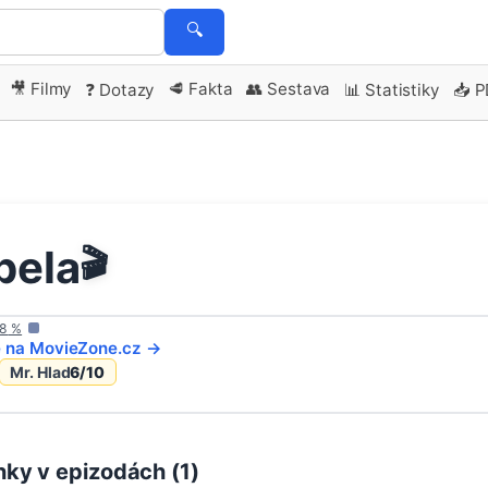
🔍
🎥 Filmy
🥩 Fakta
👥 Sestava
❓ Dotazy
📊 Statistiky
📥 
pela
🎬
8
%
e na
MovieZone
.cz →
Mr. Hlad
6
/10
ky v epizodách (
1
)