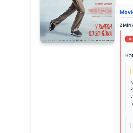
Movi
ZMÍNK
R
HO
M
P
v
n