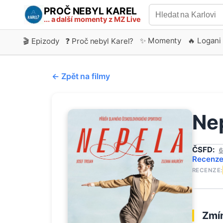
PROČ NEBYL KAREL
... a další momenty z MZ Live
✨ Momenty
🔥 Logani
🎬 Epizody
❓ Proč nebyl Karel?
← Zpět na filmy
Ne
ČSFD:
6
Recenz
RECENZE:
Zmín