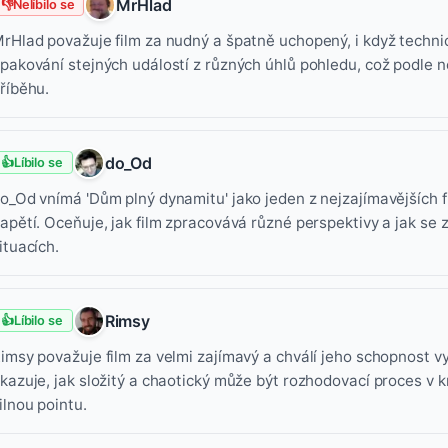
MrHlad
👎
Nelíbilo se
rHlad považuje film za nudný a špatně uchopený, i když technick
pakování stejných událostí z různých úhlů pohledu, což podle
říběhu.
do_Od
👍
Líbilo se
o_Od vnímá 'Dům plný dynamitu' jako jeden z nejzajímavějších fi
apětí. Oceňuje, jak film zpracovává různé perspektivy a jak se
ituacích.
Rimsy
👍
Líbilo se
imsy považuje film za velmi zajímavý a chválí jeho schopnost vy
kazuje, jak složitý a chaotický může být rozhodovací proces v k
ilnou pointu.