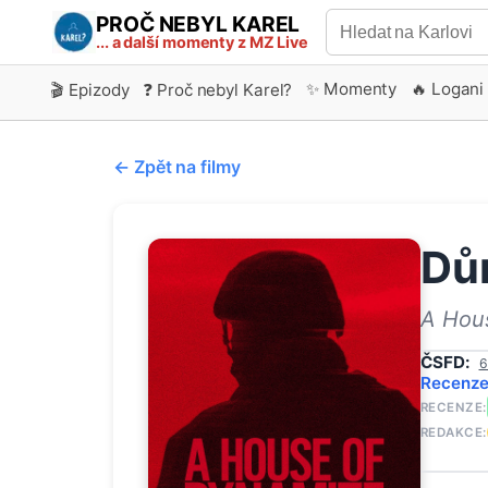
PROČ NEBYL KAREL
... a další momenty z MZ Live
✨ Momenty
🔥 Logani
🎬 Epizody
❓ Proč nebyl Karel?
← Zpět na filmy
Dů
A Hou
ČSFD:
6
Recenz
RECENZE:
REDAKCE: