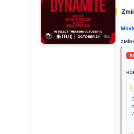
Zmín
Movi
ZMÍNK
R
HO
C
m
v