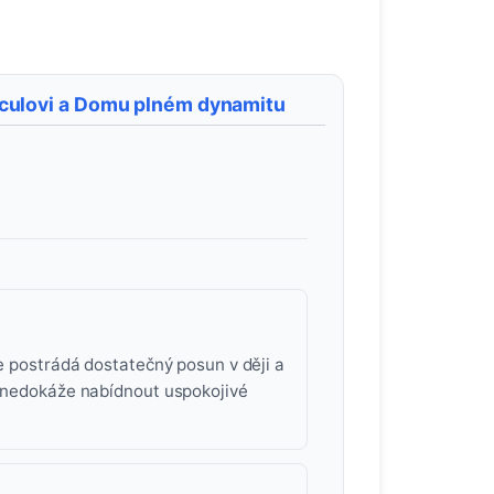
culovi a Domu plném dynamitu
le postrádá dostatečný posun v ději a
m nedokáže nabídnout uspokojivé