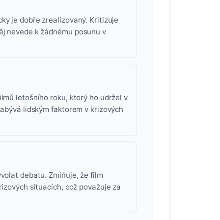
y je dobře zrealizovaný. Kritizuje
 něj nevede k žádnému posunu v
lmů letošního roku, který ho udržel v
 zabývá lidským faktorem v krizových
volat debatu. Zmiňuje, že film
rizových situacích, což považuje za