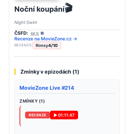
🎬
Noční koupání
Night Swim
ČSFD:
44
%
Recenze na
MovieZone
.cz →
Rimsy
4
/10
RECENZE:
Zmínky v epizodách (
1
)
MovieZone Live #214
ZMÍNKY (
1
)
▶
01:11:47
RECENZE