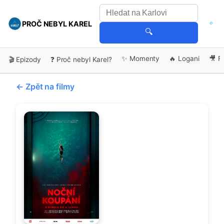
PROČ NEBYL KAREL
🔍
✨ Momenty
🔥 Logani
🎥 F
🎬 Epizody
❓ Proč nebyl Karel?
← Zpět na filmy