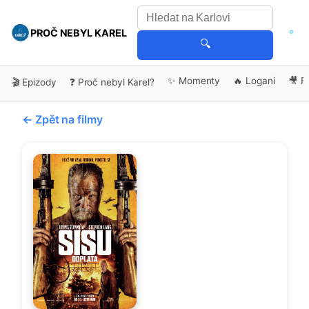
PROČ NEBYL KAREL
🔍
✨ Momenty
🔥 Logani
🎥 F
🎬 Epizody
❓ Proč nebyl Karel?
← Zpět na filmy