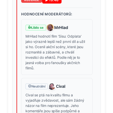
HODNOCENÍ MODERÁTORŮ:
MrHlad
👍
Líbilo se
MrHlad hodnotí film 'Sisu: Odplata'
jako výrazně lepší než první díl a užil
si ho. Ocenil akční scény, které jsou
rozmanité a zábavné, a chválí
investici do efektů. Podle něj je to
jasná volba pro fanoušky akčních
filmů.
Cival
😐
Neutrální
Cival se ptá na kvalitu filmu a
vyjadřuje zvědavost, ale sám žádný
názor na film neprezentuje. Jeho
komentáře jsou spíše podpůrné a