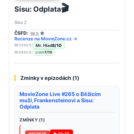
🎬
Sisu: Odplata
Sisu 2
ČSFD:
69
%
Recenze na
MovieZone
.cz →
Mr. Hlad
8
/10
RECENZE:
crom
7
/10
REDAKCE:
Zmínky v epizodách (
1
)
MovieZone Live #265 o Běžícím
muži, Frankensteinovi a Sisu:
Odplata
ZMÍNKY (
1
)
▶
19:48
RECENZE