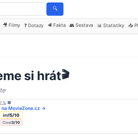
🔍
🎥 Filmy
🥩 Fakta
👥 Sestava
❓ Dotazy
📊 Statistiky
📥 
me si hrát
🎬
te
7
%
e na
MovieZone
.cz →
imf
5
/10
Cival
3
/10