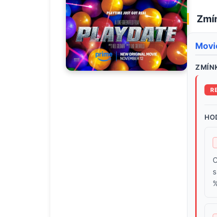
Zmín
Movie
ZMÍNK
R
HO
C
s
%