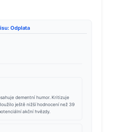
isu: Odplata
bsahuje dementní humor. Kritizuje
sloužilo ještě nižší hodnocení než 39
potenciální akční hvězdy.