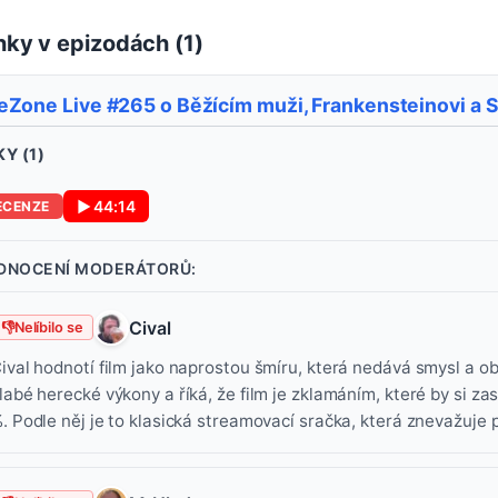
ky v epizodách (
1
)
Zone Live #265 o Běžícím muži, Frankensteinovi a S
Y (
1
)
▶
44:14
ECENZE
DNOCENÍ MODERÁTORŮ:
Cival
👎
Nelíbilo se
ival hodnotí film jako naprostou šmíru, která nedává smysl a o
labé herecké výkony a říká, že film je zklamáním, které by si za
. Podle něj je to klasická streamovací sračka, která znevažuje 