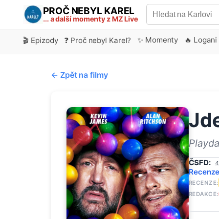
PROČ NEBYL KAREL
... a další momenty z MZ Live
✨ Momenty
🔥 Logani
🎬 Epizody
❓ Proč nebyl Karel?
← Zpět na filmy
Jde
Playda
ČSFD:
4
Recenz
RECENZE:
REDAKCE: