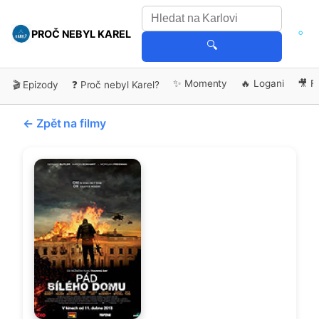
PROČ NEBYL KAREL
🔍
✨ Momenty
🔥 Logani
🎥 F
🎬 Epizody
❓ Proč nebyl Karel?
← Zpět na filmy