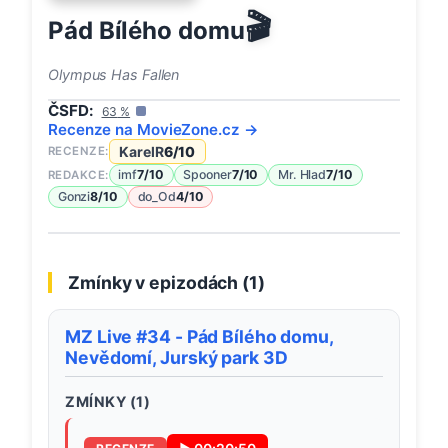
🎬
Pád Bílého domu
Olympus Has Fallen
ČSFD:
63
%
Recenze na
MovieZone
.cz →
KarelR
6
/10
RECENZE:
imf
7
/10
Spooner
7
/10
Mr. Hlad
7
/10
REDAKCE:
Gonzi
8
/10
do_Od
4
/10
Zmínky v epizodách (
1
)
MZ Live #34 - Pád Bílého domu,
Nevědomí, Jurský park 3D
ZMÍNKY (
1
)