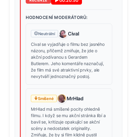
▶
00:20:50
RECENZE
HODNOCENÍ MODERÁTORŮ:
Cival
😐
Neutrální
Cival se vyjadřuje o filmu bez jasného
názoru, přičemž zmiňuje, že jde o
akční podívanou s Gerardem
Butlerem. Jeho komentáře naznačují,
že film má své atraktivní prvky, ale
nevytváří jednoznačný postoj.
MrHlad
🤷
Smíšené
MrHlad má smíšené pocity ohledně
filmu. I když se mu akční stránka líbí a
bavil se, kritizuje opakující se akční
scény a nedostatek originality.
Zmiňuje, že by si film klidně pustil