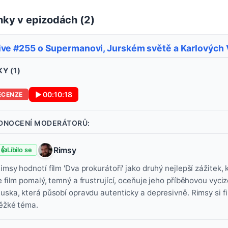
ky v epizodách (
2
)
ive #255 o Supermanovi, Jurském světě a Karlových
Y (
1
)
▶
00:10:18
ECENZE
DNOCENÍ MODERÁTORŮ:
Rimsy
👍
Líbilo se
imsy hodnotí film 'Dva prokurátoři' jako druhý nejlepší zážitek, k
e film pomalý, temný a frustrující, oceňuje jeho příběhovou vyc
uska, která působí opravdu autenticky a depresivně. Rimsy si fil
ěžké téma.