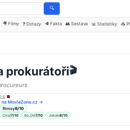
🔍
🎥 Filmy
🥩 Fakta
👥 Sestava
❓ Dotazy
📊 Statistiky
📥 
 prokurátoři
🎬
procureurs
7
%
e na
MovieZone
.cz →
Rimsy
8
/10
Cival
7
/10
do_Od
7
/10
Jokolo
8
/10