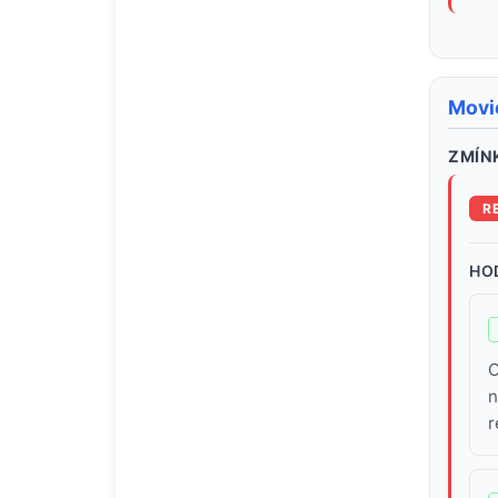
Movi
ZMÍNK
R
HO
C
n
r