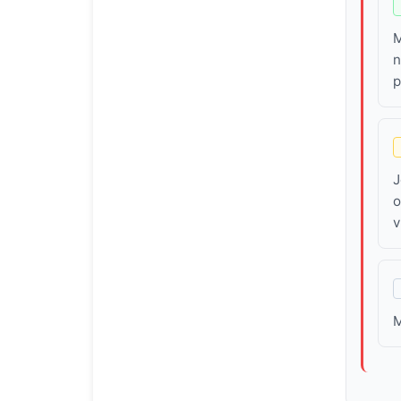
M
n
p
J
o
v
M