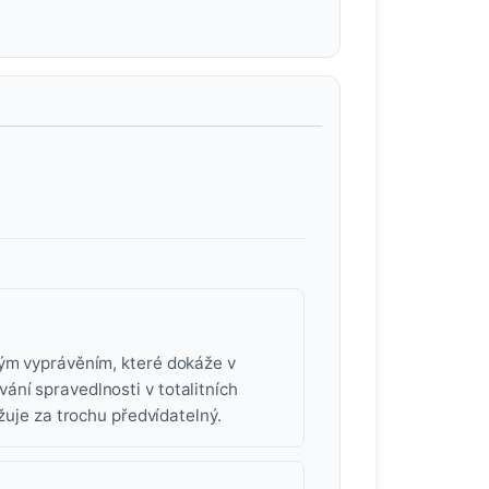
lým vyprávěním, které dokáže v
ání spravedlnosti v totalitních
žuje za trochu předvídatelný.