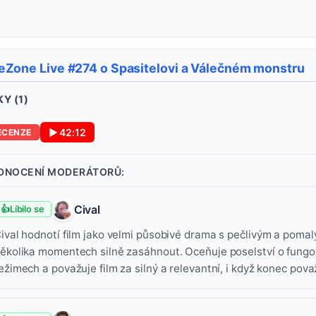
eZone Live #274 o Spasitelovi a Válečném monstru
Y (
1
)
▶
42:12
ECENZE
DNOCENÍ MODERÁTORŮ:
Cival
👍
Líbilo se
ival hodnotí film jako velmi působivé drama s pečlivým a poma
ěkolika momentech silně zasáhnout. Oceňuje poselství o fungov
ežimech a považuje film za silný a relevantní, i když konec pova