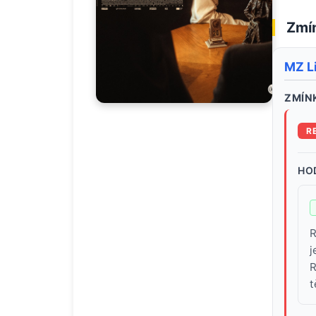
Zmín
MZ L
ZMÍNK
R
HO
R
j
R
t