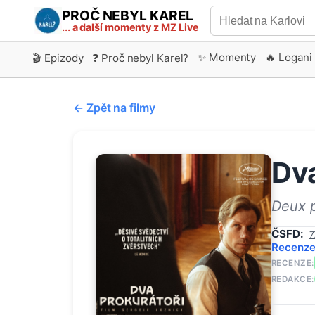
PROČ NEBYL KAREL
... a další momenty z MZ Live
✨ Momenty
🔥 Logani
🎬 Epizody
❓ Proč nebyl Karel?
← Zpět na filmy
Dva
Deux 
ČSFD:
7
Recenz
RECENZE:
REDAKCE: