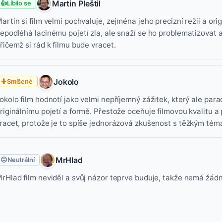
Martin Pleštil
👍
Líbilo se
artin si film velmi pochvaluje, zejména jeho precizní režii a ori
epodléhá lacinému pojetí zla, ale snaží se ho problematizovat a
řičemž si rád k filmu bude vracet.
Jokolo
🤷
Smíšené
okolo film hodnotí jako velmi nepříjemný zážitek, který ale par
riginálnímu pojetí a formě. Přestože oceňuje filmovou kvalitu a p
racet, protože je to spíše jednorázová zkušenost s těžkým tém
MrHlad
😐
Neutrální
rHlad film neviděl a svůj názor teprve buduje, takže nemá žádný