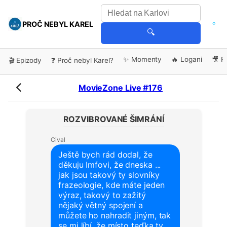
PROČ NEBYL KAREL
🔍
✨ Momenty
🔥 Logani
🎥 F
🎬 Epizody
❓ Proč nebyl Karel?
MovieZone Live #176
ROZVIBROVANÉ ŠIMRÁNÍ
Cival
Ještě bych rád dodal, že
děkuju Imfovi, že dneska ...
jak jsou takový ty slovníky
frazeologie, kde máte jeden
výraz, takový to zažitý
nějaký větný spojení a
můžete ho nahradit jiným, tak
se mi líbí, že místo teďka ty