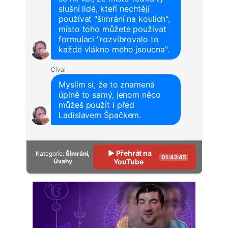
slušní lidé, kteří nechtějí
používat "šimrání na koulích",
místo toho můžete používat
formulaci "rozvibrovalo to
každé vlákno mého jsoucna".
Cival
Myslím si, že to znamená
úplně to samý, jenom něco
můžeš použít i před
Ladislavem Špačkem.
▶ Přehrát na
Kategorie:
Šimrání,
01:42:45
Úvahy
YouTube