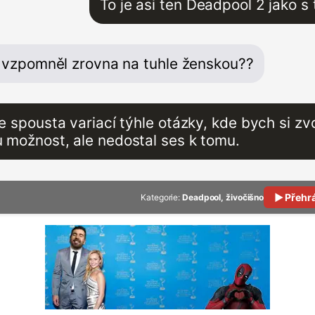
To je asi ten Deadpool 2 jako s
s vzpomněl zrovna na tuhle ženskou??
je spousta variací týhle otázky, kde bych si zvol
 možnost, ale nedostal ses k tomu.
▶ Přehr
Kategorie:
Deadpool, živočišno