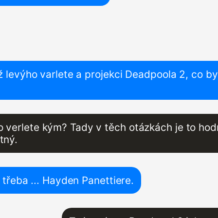
ž levýho varlete a projekci Deadpoola 2, co by
 verlete kým? Tady v těch otázkách je to ho
tný.
. třeba ... Hayden Panettiere.