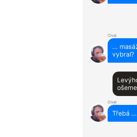
Cival
... masá
vybral?
Levýho
ošeme
Cival
Třebá ..