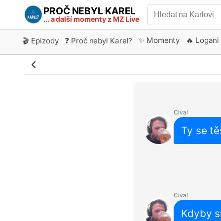
PROČ NEBYL KAREL
... a další momenty z MZ Live
✨ Momenty
🔥 Logani
🎬 Epizody
❓ Proč nebyl Karel?
Cival
Ty se t
Cival
Kdyby si