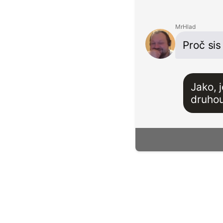
MrHlad
Proč si
Jako, 
druhou