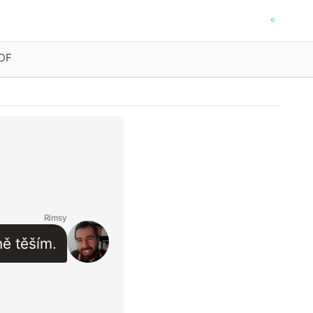
PDF
Rimsy
ně těším.