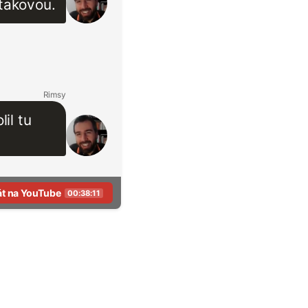
 takovou.
Rimsy
il tu
át na YouTube
00:38:11