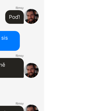
Rimsy
Poď!
 sis
Rimsy
dně
Rimsy