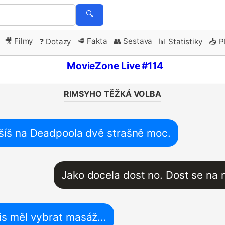
🔍
🎥 Filmy
🥩 Fakta
👥 Sestava
❓ Dotazy
📊 Statistiky
📥 
MovieZone Live #114
RIMSYHO TĚŽKÁ VOLBA
ěšíš na Deadpoola dvě strašně moc.
Jako docela dost no. Dost se na 
s měl vybrat masáž...