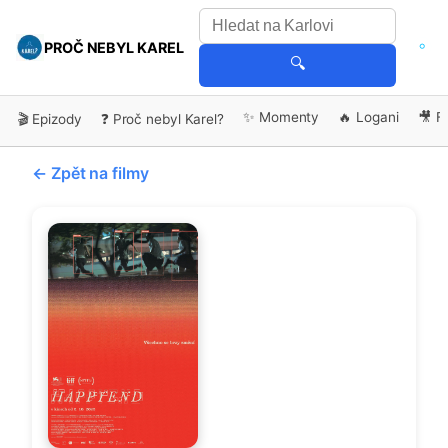
PROČ NEBYL KAREL
🔍
✨ Momenty
🔥 Logani
🎥 F
🎬 Epizody
❓ Proč nebyl Karel?
← Zpět na filmy