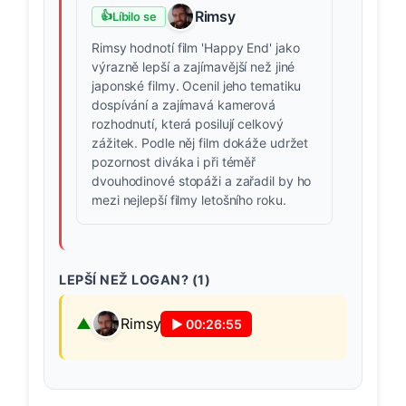
Rimsy
👍
Líbilo se
Rimsy hodnotí film 'Happy End' jako
výrazně lepší a zajímavější než jiné
japonské filmy. Ocenil jeho tematiku
dospívání a zajímavá kamerová
rozhodnutí, která posilují celkový
zážitek. Podle něj film dokáže udržet
pozornost diváka i při téměř
dvouhodinové stopáži a zařadil by ho
mezi nejlepší filmy letošního roku.
LEPŠÍ NEŽ LOGAN? (
1
)
Rimsy
▶
00:26:55