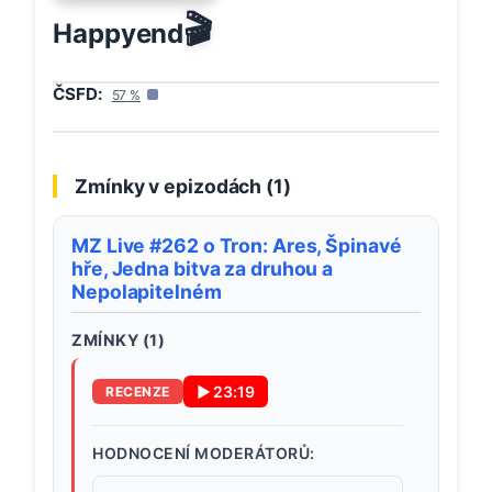
🎬
Happyend
ČSFD:
57
%
Zmínky v epizodách (
1
)
MZ Live #262 o Tron: Ares, Špinavé
hře, Jedna bitva za druhou a
Nepolapitelném
ZMÍNKY (
1
)
▶
23:19
RECENZE
HODNOCENÍ MODERÁTORŮ: