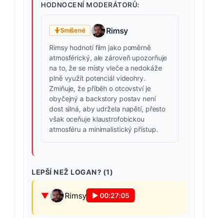
HODNOCENÍ MODERÁTORŮ:
Rimsy
🤷
Smíšené
Rimsy hodnotí film jako poměrně
atmosférický, ale zároveň upozorňuje
na to, že se místy vleče a nedokáže
plně využít potenciál videohry.
Zmiňuje, že příběh o otcovství je
obyčejný a backstory postav není
dost silná, aby udržela napětí, přesto
však oceňuje klaustrofobickou
atmosféru a minimalistický přístup.
LEPŠÍ NEŽ LOGAN? (
1
)
Rimsy
▶
00:27:05