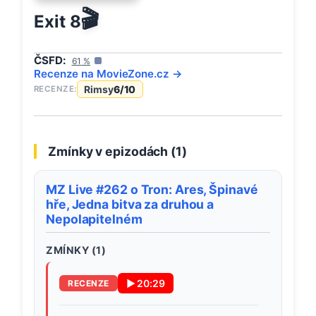
🎬
Exit 8
ČSFD:
61
%
Recenze na
MovieZone
.cz →
Rimsy
6
/10
RECENZE:
Zmínky v epizodách (
1
)
MZ Live #262 o Tron: Ares, Špinavé
hře, Jedna bitva za druhou a
Nepolapitelném
ZMÍNKY (
1
)
▶
20:29
RECENZE