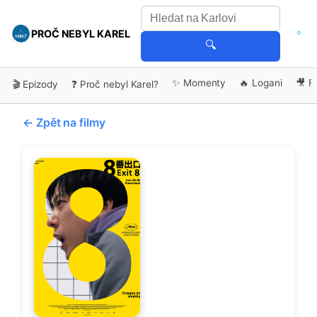
PROČ NEBYL KAREL
🔍
✨ Momenty
🔥 Logani
🎥 F
🎬 Epizody
❓ Proč nebyl Karel?
← Zpět na filmy