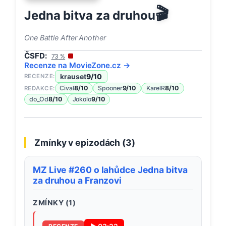
🎬
Jedna bitva za druhou
One Battle After Another
ČSFD:
73
%
Recenze na
MovieZone
.cz →
krauset
9
/10
RECENZE:
Cival
8
/10
Spooner
9
/10
KarelR
8
/10
REDAKCE:
do_Od
8
/10
Jokolo
9
/10
Zmínky v epizodách (
3
)
MZ Live #260 o lahůdce Jedna bitva
za druhou a Franzovi
ZMÍNKY (
1
)