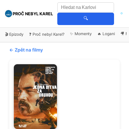
PROČ NEBYL KAREL
🔍
✨ Momenty
🔥 Logani
🎥 F
🎬 Epizody
❓ Proč nebyl Karel?
← Zpět na filmy