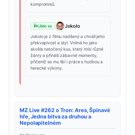
kompromisů.
Jokolo
👍
Líbilo se
Jokolo je z filmu nadšený a chválí jeho
překvapivost a styl. Vnímá ho jako
skvěle natočený kus, který mísí různé
žánry a přináší zábavné momenty,
přičemž se mu líbí i práce s hudbou a
herecké výkony.
MZ Live #262 o Tron: Ares, Špinavé
hře, Jedna bitva za druhou a
Nepolapitelném