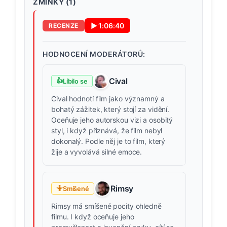
ZMÍNKY (
1
)
▶
1:06:40
RECENZE
HODNOCENÍ MODERÁTORŮ:
Cival
👍
Líbilo se
Cival hodnotí film jako významný a
bohatý zážitek, který stojí za vidění.
Oceňuje jeho autorskou vizi a osobitý
styl, i když přiznává, že film nebyl
dokonalý. Podle něj je to film, který
žije a vyvolává silné emoce.
Rimsy
🤷
Smíšené
Rimsy má smíšené pocity ohledně
filmu. I když oceňuje jeho