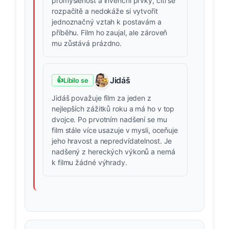
promyšlenost a invenční prvky, cítí se
rozpačitě a nedokáže si vytvořit
jednoznačný vztah k postavám a
příběhu. Film ho zaujal, ale zároveň
mu zůstává prázdno.
Jidáš
👍
Líbilo se
Jidáš považuje film za jeden z
nejlepších zážitků roku a má ho v top
dvojce. Po prvotním nadšení se mu
film stále více usazuje v mysli, oceňuje
jeho hravost a nepredvídatelnost. Je
nadšený z hereckých výkonů a nemá
k filmu žádné výhrady.