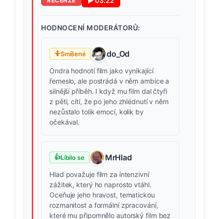
▶
03:22
RECENZE
HODNOCENÍ MODERÁTORŮ:
do_Od
🤷
Smíšené
Ondra hodnotí film jako vynikající
řemeslo, ale postrádá v něm ambice a
silnější příběh. I když mu film dal čtyři
z pěti, cítí, že po jeho zhlédnutí v něm
nezůstalo tolik emocí, kolik by
očekával.
MrHlad
👍
Líbilo se
Hlad považuje film za intenzivní
zážitek, který ho naprosto vtáhl.
Oceňuje jeho hravost, tematickou
rozmanitost a formální zpracování,
které mu připomnělo autorský film bez