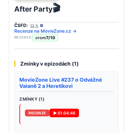
🎬
After Party
ČSFD:
53
%
Recenze na
MovieZone
.cz →
crom
7
/10
RECENZE:
Zmínky v epizodách (
1
)
MovieZone Live #237 o Odvážné
Vaianě 2 a Heretikovi
ZMÍNKY (
1
)
▶
01:04:46
RECENZE