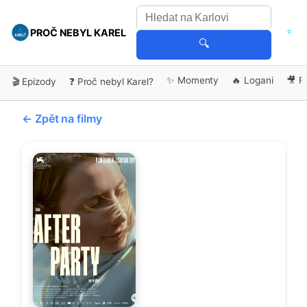
PROČ NEBYL KAREL
🔍
✨ Momenty
🔥 Logani
🎥 F
🎬 Epizody
❓ Proč nebyl Karel?
← Zpět na filmy