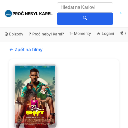
PROČ NEBYL KAREL
🔍
✨ Momenty
🔥 Logani
🎥 F
🎬 Epizody
❓ Proč nebyl Karel?
← Zpět na filmy