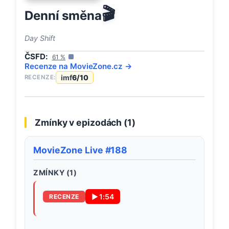
🎬
Denní směna
Day Shift
ČSFD:
61
%
Recenze na
MovieZone
.cz →
imf
6
/10
RECENZE:
Zmínky v epizodách (
1
)
MovieZone Live #188
ZMÍNKY (
1
)
▶
1:54
RECENZE