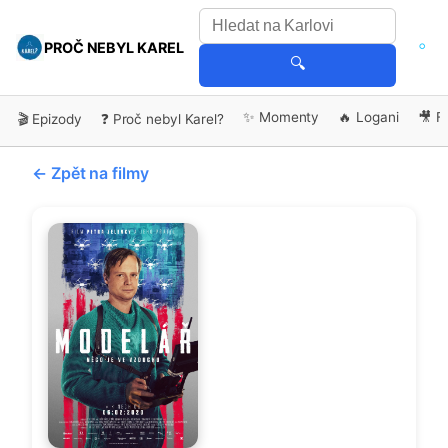
PROČ NEBYL KAREL
🔍
✨ Momenty
🔥 Logani
🎥 F
🎬 Epizody
❓ Proč nebyl Karel?
← Zpět na filmy