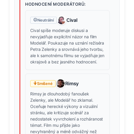
HODNOCENÍ MODERÁTORŮ:
Cival
😐
Neutrální
Cival spíše moderuje diskusi a
nevyjadřuje explicitní názor na film
Modelář. Poukazuje na uznání režiséra
Petra Zelenky a srovnává jeho tvorbu,
ale k samotnému filmu se vyjadřuje jen
okrajově a bez jasného hodnocení.
Rimsy
🤷
Smíšené
Rimsy je dlouhodobý fanoušek
Zelenky, ale Modelář ho zklamal.
Oceňuje herecké výkony a vizuální
stránku, ale kritizuje scénář za
nedostatek vyvrcholení a rozháranost
témat. Film mu přijde jako
nevyhraněný a méně odvážný než