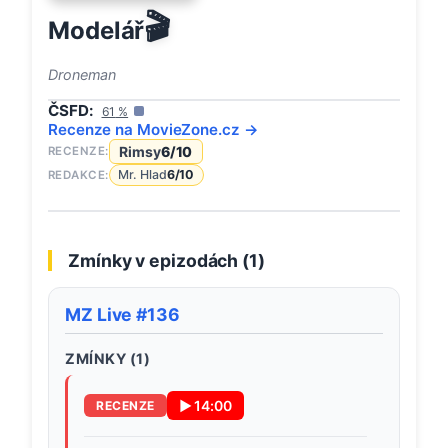
🎬
Modelář
Droneman
ČSFD:
61
%
Recenze na
MovieZone
.cz →
Rimsy
6
/10
RECENZE:
Mr. Hlad
6
/10
REDAKCE:
Zmínky v epizodách (
1
)
MZ Live #136
ZMÍNKY (
1
)
▶
14:00
RECENZE