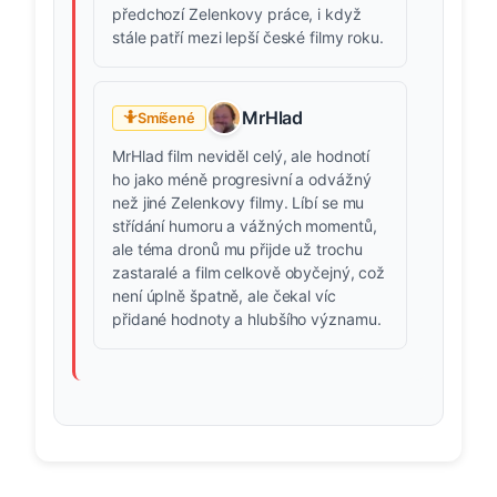
předchozí Zelenkovy práce, i když
stále patří mezi lepší české filmy roku.
MrHlad
🤷
Smíšené
MrHlad film neviděl celý, ale hodnotí
ho jako méně progresivní a odvážný
než jiné Zelenkovy filmy. Líbí se mu
střídání humoru a vážných momentů,
ale téma dronů mu přijde už trochu
zastaralé a film celkově obyčejný, což
není úplně špatně, ale čekal víc
přidané hodnoty a hlubšího významu.